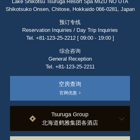
Lake Shikotsu Tsuruga Resort Spa MIZU NO UTA
Shikotsuko Onsen, Chitose, Hokkaido 066-0281, Japan
预订专线
Reservation Inquiries / Day Trip Inquiries
Tel. +81-123-25-2212 [ 09:00 - 19:00 ]
综合咨询
General Reception
Tel. +81-123-25-2211
空房查询
官网优惠
Tsuruga Group
北海道鹤雅集团各酒店