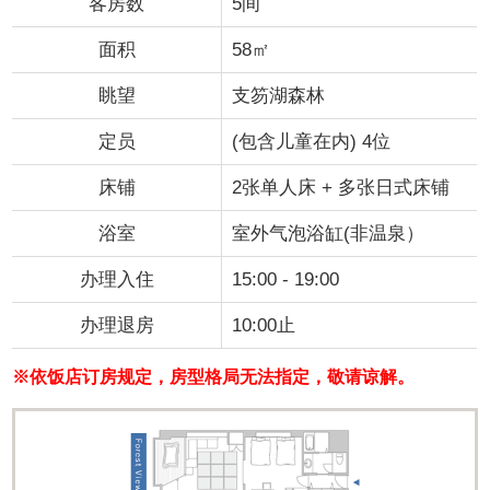
客房数
5间
面积
58㎡
眺望
支笏湖森林
定员
(包含儿童在内) 4位
床铺
2张单人床 + 多张日式床铺
浴室
室外气泡浴缸(非温泉）
办理入住
15:00 - 19:00
办理退房
10:00止
※依饭店订房规定，房型格局无法指定，敬请谅解。