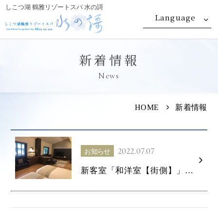
しこつ湖 鶴雅リゾートスパ 水の謌
Language
新着情報
News
HOME
新着情報
2022.07.07
お知らせ
新客室「和洋室【街側】」が誕生いたしました！