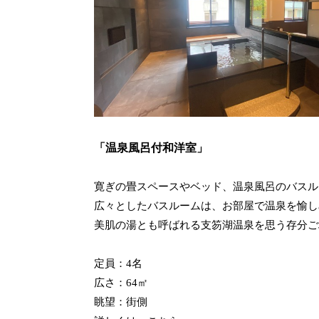
「温泉風呂付和洋室」
寛ぎの畳スペースやベッド、温泉風呂のバスル
広々としたバスルームは、お部屋で温泉を愉し
美肌の湯とも呼ばれる支笏湖温泉を思う存分ご
定員：4名
広さ：64㎡
眺望：街側