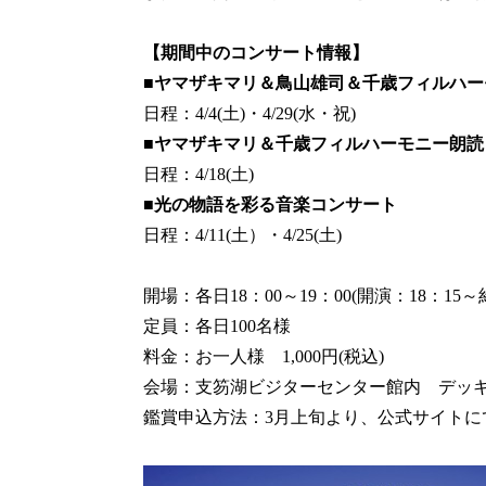
【期間中のコンサート情報】
■
ヤマザキマリ＆鳥山雄司＆千歳フィルハー
日程：4/4(土)・4/29(水・祝)
■
ヤマザキマリ＆千歳フィルハーモニー朗読
日程：4/18(土)
■
光の物語を彩る音楽コンサート
日程：4/11(土）・4/25(土)
開場：各日18：00～19：00(開演：18：15～
定員：各日100名様
料金：お一人様 1,000円(税込)
会場：支笏湖ビジターセンター館内 デッ
鑑賞申込方法：3月上旬より、公式サイトに